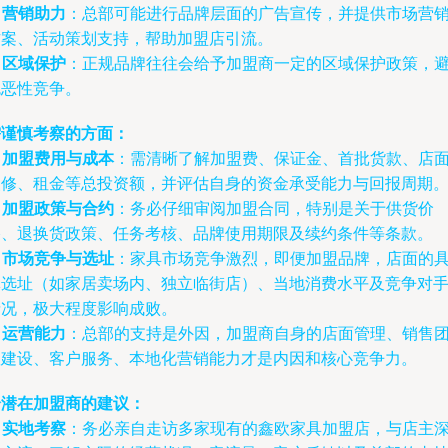
.
营销助力
：总部可能进行品牌层面的广告宣传，并提供市场营
方案、活动策划支持，帮助加盟店引流。
.
区域保护
：正规品牌往往会给予加盟商一定的区域保护政策，
免恶性竞争。
需谨慎考察的方面：
.
加盟费用与成本
：需清晰了解加盟费、保证金、首批货款、店
装修、租金等总投资额，并评估自身的资金承受能力与回报周期
.
加盟政策与合约
：务必仔细审阅加盟合同，特别是关于供货价
格、退换货政策、任务考核、品牌使用期限及续约条件等条款。
.
市场竞争与选址
：家具市场竞争激烈，即便加盟品牌，店面的
体选址（如家居卖场内、独立临街店）、当地消费水平及竞争对
情况，极大程度影响成败。
.
运营能力
：总部的支持是外因，加盟商自身的店面管理、销售
队建设、客户服务、本地化营销能力才是内因和核心竞争力。
给潜在加盟商的建议：
.
实地考察
：务必亲自走访多家现有的鑫欧家具加盟店，与店主