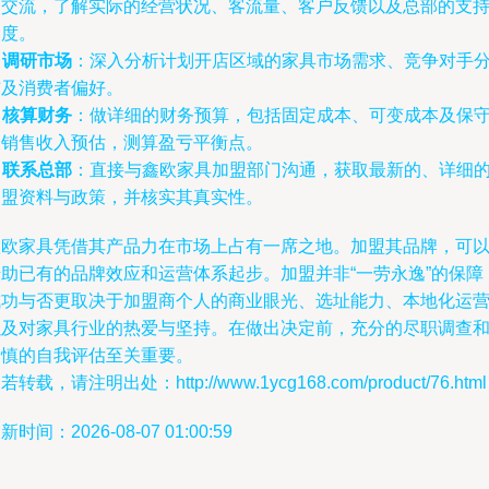
入交流，了解实际的经营状况、客流量、客户反馈以及总部的支
力度。
.
调研市场
：深入分析计划开店区域的家具市场需求、竞争对手
布及消费者偏好。
.
核算财务
：做详细的财务预算，包括固定成本、可变成本及保
的销售收入预估，测算盈亏平衡点。
.
联系总部
：直接与鑫欧家具加盟部门沟通，获取最新的、详细
加盟资料与政策，并核实其真实性。
鑫欧家具凭借其产品力在市场上占有一席之地。加盟其品牌，可
借助已有的品牌效应和运营体系起步。加盟并非“一劳永逸”的保障
成功与否更取决于加盟商个人的商业眼光、选址能力、本地化运
以及对家具行业的热爱与坚持。在做出决定前，充分的尽职调查
审慎的自我评估至关重要。
若转载，请注明出处：http://www.1ycg168.com/product/76.html
新时间：2026-08-07 01:00:59