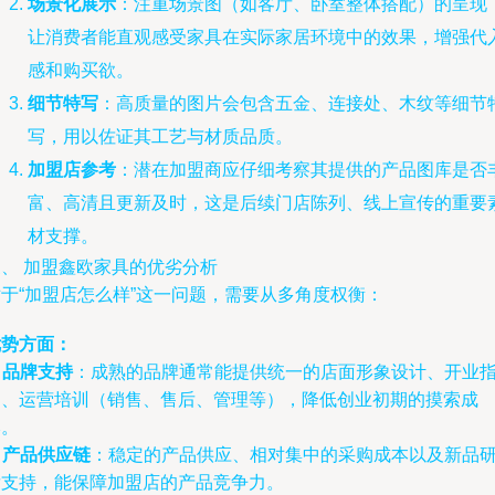
场景化展示
：注重场景图（如客厅、卧室整体搭配）的呈现
让消费者能直观感受家具在实际家居环境中的效果，增强代
感和购买欲。
细节特写
：高质量的图片会包含五金、连接处、木纹等细节
写，用以佐证其工艺与材质品质。
加盟店参考
：潜在加盟商应仔细考察其提供的产品图库是否
富、高清且更新及时，这是后续门店陈列、线上宣传的重要
材支撑。
三、 加盟鑫欧家具的优劣分析
对于“加盟店怎么样”这一问题，需要从多角度权衡：
优势方面：
.
品牌支持
：成熟的品牌通常能提供统一的店面形象设计、开业
导、运营培训（销售、售后、管理等），降低创业初期的摸索成
本。
.
产品供应链
：稳定的产品供应、相对集中的采购成本以及新品
发支持，能保障加盟店的产品竞争力。