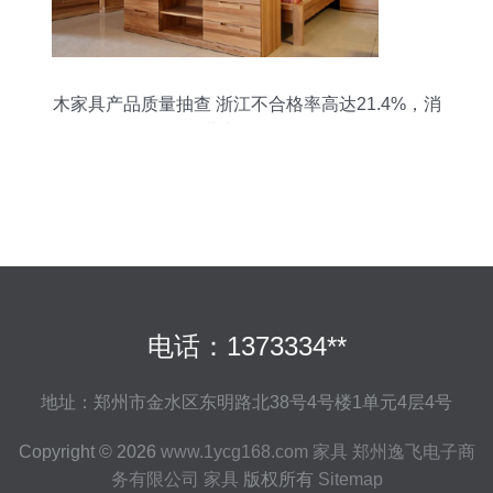
木家具产品质量抽查 浙江不合格率高达21.4%，消
费者需警惕
电话：1373334**
地址：郑州市金水区东明路北38号4号楼1单元4层4号
Copyright © 2026
www.1ycg168.com
家具
郑州逸飞电子商
务有限公司
家具
版权所有
Sitemap