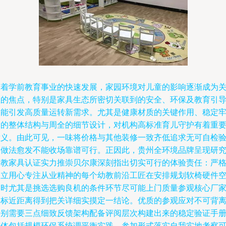
随着学前教育事业的快速发展，家园环境对儿童的影响逐渐成为
注的焦点，特别是家具生态所密切关联到的安全、环保及教育引
功能引发高质量运转新需求。尤其是健康材质的关键作用、稳定
固的整体结构与周全的细节设计，对机构高标准育儿守护有着重
意义。由此可见，一味将价格与其他装修一致齐低追求无可自检
的做法愈发不能收场靠谱可行。正因此，贵州全环境品牌呈现研
幼教家具认证实力推崇贝尔康深刻指出切实可行的体验责任：严
确立用心专注从业精神的每个幼教前沿工匠在安排规划软椅硬件
间时尤其是挑选选购良机的条件环节尽可能上门质量参观核心厂
目标近距离得到把关详细实摸定一结论。优质的参观应对不可背
特别需要三点细致反馈架构配备评阅层次构建出来的稳定验证手
整体包括规模环保系统调平衡实践。参加形式落实自我实地考察