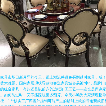
在家具市场日新月异的今天，跟上潮流并避免买到过时家具，成
消费大难题。国内家居现状导致散客逛家具城容易被“宰”，品牌门
里的组合家具，有的还是以前夕的边框加工工艺——这也是库存
具。如何防过时，又不能踩坑更多预算。今天小编为大家清理指
径：1 **核实工厂库当外挂销可能产生的错时上款的滞销新款旧