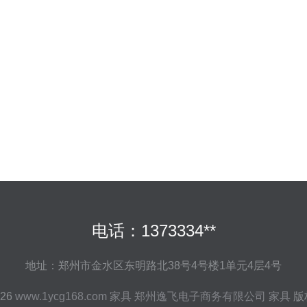
电话：1373334**
地址：郑州市金水区东明路北38号4号楼1单元4层4号
026
www.1ycg168.com
家具
郑州逸飞电子商务有限公司
家具
版