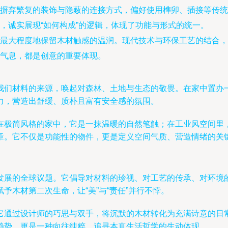
摒弃繁复的装饰与隐蔽的连接方式，偏好使用榫卯、插接等传统
，诚实展现“如何构成”的逻辑，体现了功能与形式的统一。
最大程度地保留木材触感的温润。现代技术与环保工艺的结合，
气息，都是创意的重要体现。
我们材料的来源，唤起对森林、土地与生态的敬畏。在家中置办
力，营造出舒缓、质朴且富有安全感的氛围。
在极简风格的家中，它是一抹温暖的自然笔触；在工业风空间里
章。它不仅是功能性的物件，更是定义空间气质、营造情绪的关
发展的全球议题。它倡导对材料的珍视、对工艺的传承、对环境
予木材第二次生命，让“美”与“责任”并行不悖。
它通过设计师的巧思与双手，将沉默的木材转化为充满诗意的日
趋势，更是一种向往纯粹、追寻本真生活哲学的生动体现。