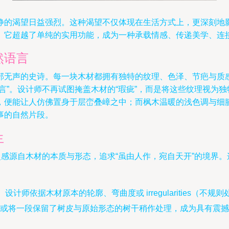
静的渴望日益强烈。这种渴望不仅体现在生活方式上，更深刻地
。它超越了单纯的实用功能，成为一种承载情感、传递美学、连
然语言
部无声的史诗。每一块木材都拥有独特的纹理、色泽、节疤与质
言”。设计师不再试图掩盖木材的“瑕疵”，而是将这些纹理视为
，便能让人仿佛置身于层峦叠嶂之中；而枫木温暖的浅色调与细
事的自然片段。
生
灵感源自木材的本质与形态，追求“虽由人作，宛自天开”的境界
设计师依据木材原本的轮廓、弯曲度或 irregularities
或将一段保留了树皮与原始形态的树干稍作处理，成为具有震撼