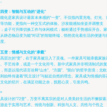
求。
四变：智能与互动的“进化”
智能化是家具设计最富未来感的“一变”。不仅指内置充电、灯光、
响等功能，更指向一种交互式的体验。沙发能感知坐姿并调整支
撑；桌子可升降切换工作与休闲模式；橱柜通过手势感应开合。
具从静态物品变为能“对话”的智能终端，悄然优化着生活的便捷与
适度。
五变：情感与文化的“承载”
最高层次的“变”，在于家具被注入了灵魂。一件家具可能承载家族
忆、手艺传承，或是一个文化符号。新中式家具并非明清制式的
，而是以现代语言诠释“山水”、“方圆”、“留白”的哲学意境；北
具则始终传递着“民主设计”与贴近自然的理念。家具成为情感的容
与文化的切片，在满足功能之余，抚慰心灵，引发共鸣。
**
具设计的“72变”，万变不离其宗的是对人类美好生活的不懈探索
它游走于实用与艺术、传统与创新、科技与人文、共性与个性之