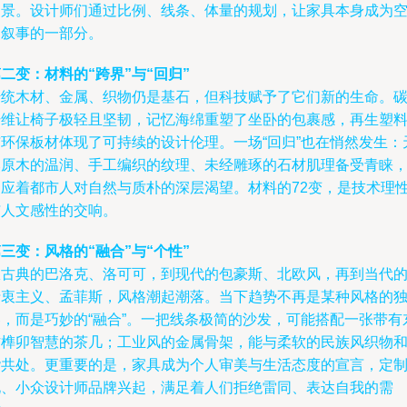
场景。设计师们通过比例、线条、体量的规划，让家具本身成为
间叙事的一部分。
二变：材料的“跨界”与“回归”
传统木材、金属、织物仍是基石，但科技赋予了它们新的生命。
纤维让椅子极轻且坚韧，记忆海绵重塑了坐卧的包裹感，再生塑
与环保板材体现了可持续的设计伦理。一场“回归”也在悄然发生：
然原木的温润、手工编织的纹理、未经雕琢的石材肌理备受青睐
回应着都市人对自然与质朴的深层渴望。材料的72变，是技术理
与人文感性的交响。
三变：风格的“融合”与“个性”
从古典的巴洛克、洛可可，到现代的包豪斯、北欧风，再到当代
折衷主义、孟菲斯，风格潮起潮落。当下趋势不再是某种风格的
奏，而是巧妙的“融合”。一把线条极简的沙发，可能搭配一张带有
方榫卯智慧的茶几；工业风的金属骨架，能与柔软的民族风织物
谐共处。更重要的是，家具成为个人审美与生活态度的宣言，定
化、小众设计师品牌兴起，满足着人们拒绝雷同、表达自我的需